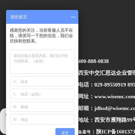
请您留言
感谢您的关注，当前客服人员不在
线，请填写一下您的信息，我们会
尽快和您联系。
400-888-0838
西安中交
汇思达企业管
电话：029-89550919 895
网址：
www.wisemc.co
邮箱：jdhsd@wisemc
.c
地址：西安市雁翔路99
：
陕ICP备1601373
备案号
提交