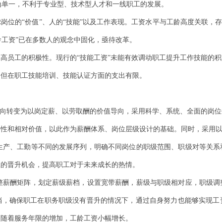
为单一，不利于专业型、技术型人才和一线职工的发展。
虑岗位的“价值”、人的“技能”以及工作表现。工资水平与工龄高度关联，
龄工资”已在多数人的观念中固化，亟待改革。
高员工的积极性。现行的“技能工资”未能有效调动职工提升工作技能的积
，但在职工技能培训、技能认证方面的支出有限。
龄导向转变为以岗定薪、以劳取酬的价值导向，采用科学、系统、全面的岗
要性和相对价值，以此作为薪酬体系、岗位层级设计的基础。同时，采用
生产、工勤等不同的发展序列，明确不同岗位的职级范围、职级对等关系
应的晋升机会，提高职工对于未来成长的热情。
整薪酬矩阵，划定薪级薪档，设置宽带薪酬，薪级与职级相对应，职级调
档，确保职工在职务职级没有晋升的情况下，通过自身努力也能够实现工
，随着服务年限的增加，工龄工资小幅增长。