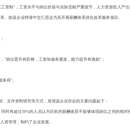
案工资制”，工资水平与岗位价值与实际贡献严重脱节，人力资源投入产
改革。故该企业聘请中交汇思达为其开展薪酬体系优化改革服务项目。
则；
；
”，“岗位晋升有阶梯，工资加减有通道，能力提升有激励”；
；
能多得”。
析、文件资料研究等方式，发现该企业存在的主要问题如下：
，同时有超过
50%
的人员认为目前的薪酬差异不能够体现岗位之间的相对价
了人资管理，制约了企业发展。