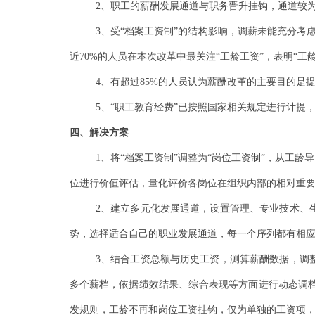
2、职工的薪酬发展通道与职务晋升挂钩，通道较
3、受“档案工资制”的结构影响，调薪未能充分考
近
70%
的人员在本次改革中最关注“工龄工资”，表明“工
4、有超过
85%
的人员认为薪酬改革的主要目的是提
5、“职工教育经费”已按照国家相关规定进行计提
四、解决方案
1、将“档案工资制”调整为“岗位工资制”，从工
位进行价值评估，量化评价各岗位在组织内部的相对重
2、建立多元化发展通道，设置管理、专业技术、
势，选择适合自己的职业发展通道，每一个序列都有相
3、结合工资总额与历史工资，测算薪酬数据，调
多个薪档，依据绩效结果、综合表现等方面进行动态调
发规则，工龄不再和岗位工资挂钩，仅为单独的工资项